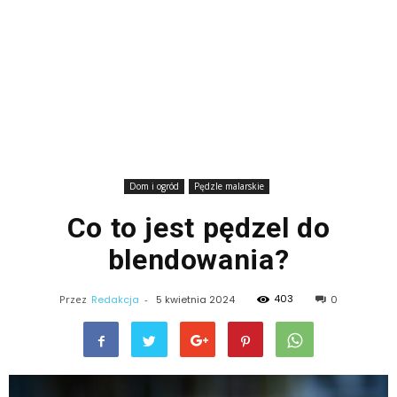
Dom i ogród
Pędzle malarskie
Co to jest pędzel do
blendowania?
403
Przez
Redakcja
-
5 kwietnia 2024
0