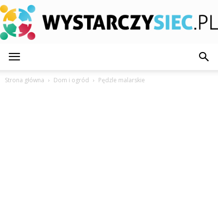
WystarczySiec.pl
Strona główna
Dom i ogród
Pędzle malarskie