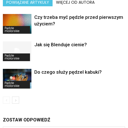
POWIĄZANE ARTYKUŁY
WIĘCEJ OD AUTORA
Czy trzeba myć pędzle przed pierwszym
użyciem?
Pędzle
malarskie
Jak się Blenduje cienie?
Pędzle
malarskie
Do czego służy pędzel kabuki?
Pędzle
malarskie
ZOSTAW ODPOWIEDŹ