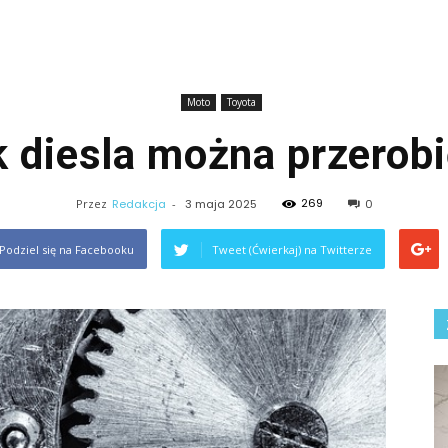
Moto
Toyota
k diesla można przerob
269
Przez
Redakcja
-
3 maja 2025
0
Podziel się na Facebooku
Tweet (Ćwierkaj) na Twitterze