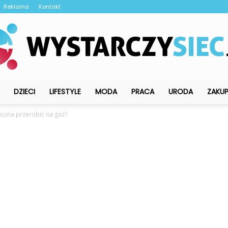
Reklama
Kontakt
DZIECI
LIFESTYLE
MODA
PRACA
URODA
ZAKU
WystarczySiec.pl
 można przerobić na gaz?