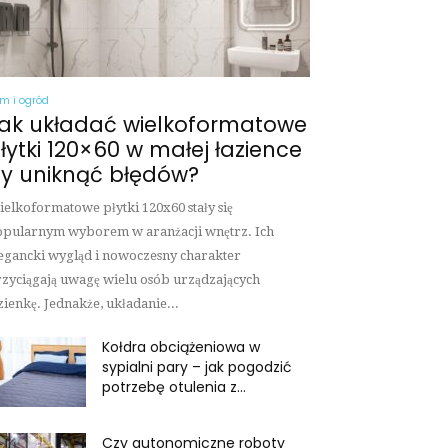
m i ogród
ak układać wielkoformatowe
łytki 120×60 w małej łazience
y uniknąć błędów?
elkoformatowe płytki 120x60 stały się
pularnym wyborem w aranżacji wnętrz. Ich
egancki wygląd i nowoczesny charakter
zyciągają uwagę wielu osób urządzających
zienkę. Jednakże, układanie...
Kołdra obciążeniowa w
sypialni pary – jak pogodzić
potrzebę otulenia z...
Czy autonomiczne roboty