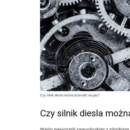
Czy silnik diesla można przerobić na gaz?
Czy silnik diesla możn
Wielu właścicieli samochodów z silnikiem 