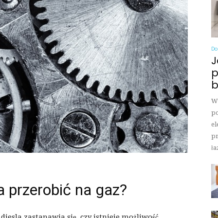
Do
J
p
b
Wi
po
el
pr
ła
a przerobić na gaz?
diesla zastanawia się, czy istnieje możliwość