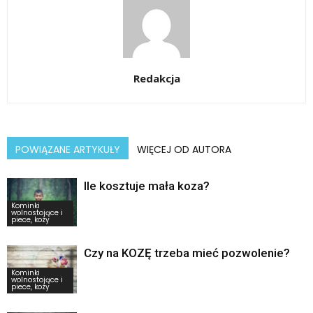
Redakcja
POWIĄZANE ARTYKUŁY
WIĘCEJ OD AUTORA
Ile kosztuje mała koza?
Kominki
wolnostojące i
piece, kozy
Czy na KOZĘ trzeba mieć pozwolenie?
Kominki
wolnostojące i
piece, kozy