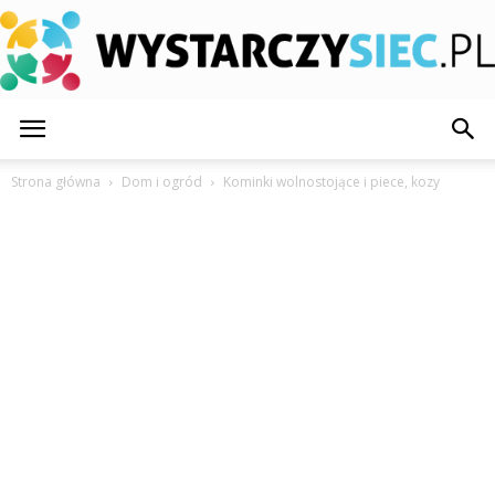
WystarczySiec.pl
Strona główna
Dom i ogród
Kominki wolnostojące i piece, kozy