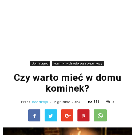
Dom i ogród
Kominki wolnostojące i piece, kozy
Czy warto mieć w domu
kominek?
331
Przez
Redakcja
-
2 grudnia 2024
0