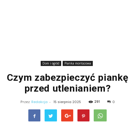
Dom i ogród
Pianka montażowa
Czym zabezpieczyć piankę
przed utlenianiem?
291
Przez
Redakcja
-
15 sierpnia 2025
0