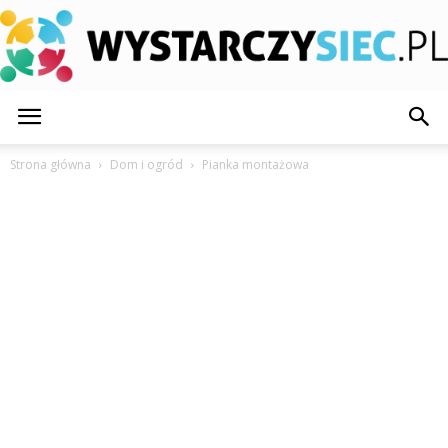
WystarczySiec.pl
Strona główna
Dom i ogród
Pianka montażowa