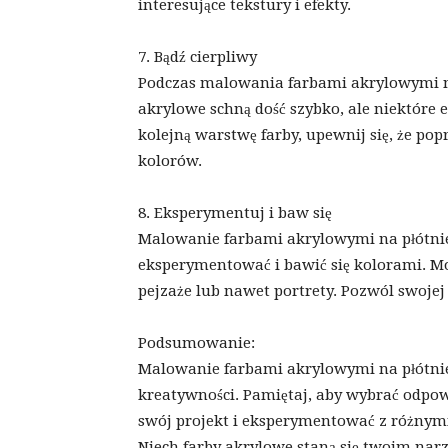
interesujące tekstury i efekty.
7. Bądź cierpliwy
Podczas malowania farbami akrylowymi na 
akrylowe schną dość szybko, ale niektóre 
kolejną warstwę farby, upewnij się, że pop
kolorów.
8. Eksperymentuj i baw się
Malowanie farbami akrylowymi na płótnie t
eksperymentować i bawić się kolorami. Mo
pejzaże lub nawet portrety. Pozwól swojej
Podsumowanie:
Malowanie farbami akrylowymi na płótnie
kreatywności. Pamiętaj, aby wybrać odpow
swój projekt i eksperymentować z różnymi
Niech farby akrylowe staną się twoim narz