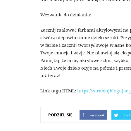
Wezwanie do działania:
Zacznij malować farbami akrylowymi na pł
stwórz niepowtarzalne dzieło sztuki. Przyg
w farbie i zacznij tworzyć swoje własne ko
Twoje emocje i wizje. Nie obawiaj się ek
Pamiętaj, że farby akrylowe schną szybko,
Niech Twoje dzieło ożyje na płótnie i prz
już teraz!
Link tagu HTML:
https://zarabiajblogujac.p
PODZIEL SIĘ
Facebook
Twit