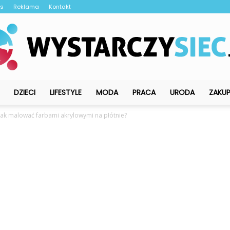
as
Reklama
Kontakt
DZIECI
LIFESTYLE
MODA
PRACA
URODA
ZAKU
WystarczySiec.pl
Jak malować farbami akrylowymi na płótnie?