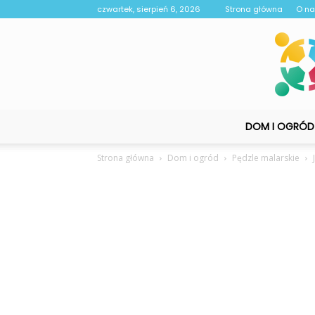
czwartek, sierpień 6, 2026
Strona główna
O n
DOM I OGRÓD
Strona główna
Dom i ogród
Pędzle malarskie