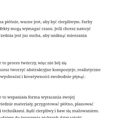
płótnie, ważne jest, aby być cierpliwym. Farby
efekty mogą wymagać czasu. Jeśli chcesz nałożyć
rzednia jest już sucha, aby uniknąć mieszania
o proces twórczy, więc nie bój się
żesz tworzyć abstrakcyjne kompozycje, realistyczne
 wyobraźni i kreatywności swobodnie płynąć.
 to wspaniała forma wyrażania swojej
iednie materiały, przygotować płótno, planować
 technikami. Bądź cierpliwy i baw się malowaniem.
ędziem do tworzenia pięknych dzieł sztuki.