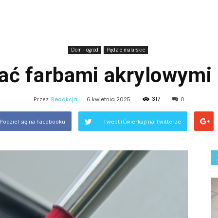
Dom i ogród
Pędzle malarskie
ć farbami akrylowymi 
317
Przez
Redakcja
-
6 kwietnia 2025
0
Podziel się na Facebooku
Tweet (Ćwierkaj) na Twitterze