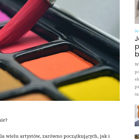
Do
J
p
b
Wi
po
el
pr
ła
nie?
 wielu artystów, zarówno początkujących, jak i