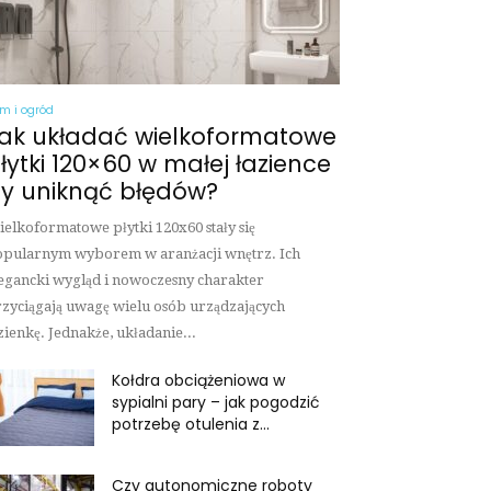
m i ogród
ak układać wielkoformatowe
łytki 120×60 w małej łazience
y uniknąć błędów?
elkoformatowe płytki 120x60 stały się
pularnym wyborem w aranżacji wnętrz. Ich
egancki wygląd i nowoczesny charakter
zyciągają uwagę wielu osób urządzających
zienkę. Jednakże, układanie...
Kołdra obciążeniowa w
sypialni pary – jak pogodzić
potrzebę otulenia z...
Czy autonomiczne roboty