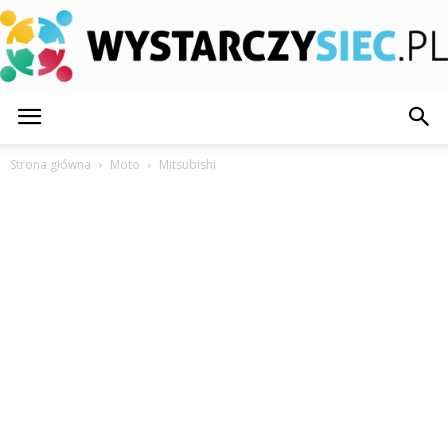
WystarczySiec.pl
Strona główna
Moto
Mitsubishi