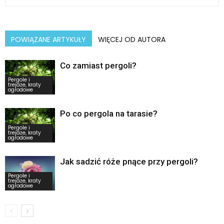
POWIĄZANE ARTYKUŁY
WIĘCEJ OD AUTORA
Co zamiast pergoli?
Pergole i
trejaże, kraty
ogrodowe
Po co pergola na tarasie?
Pergole i
trejaże, kraty
ogrodowe
Jak sadzić róże pnące przy pergoli?
Pergole i
trejaże, kraty
ogrodowe