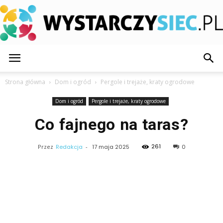
WystarczySiec.pl
Strona główna
Dom i ogród
Pergole i trejaże, kraty ogrodowe
Dom i ogród
Pergole i trejaże, kraty ogrodowe
Co fajnego na taras?
261
Przez
Redakcja
-
17 maja 2025
0