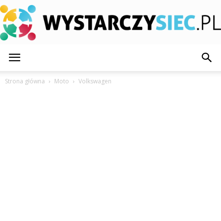
WystarczySiec.pl
Strona główna
Moto
Volkswagen