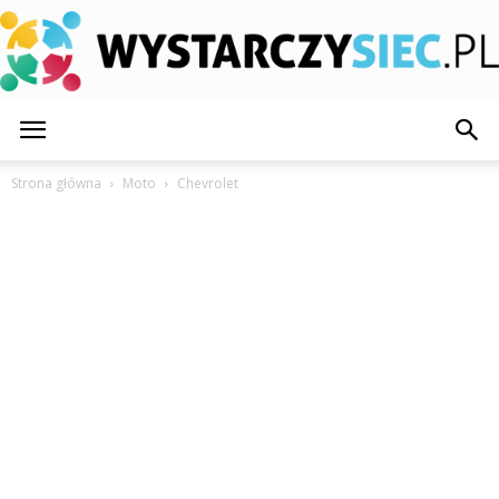
WystarczySiec.pl
Strona główna
Moto
Chevrolet