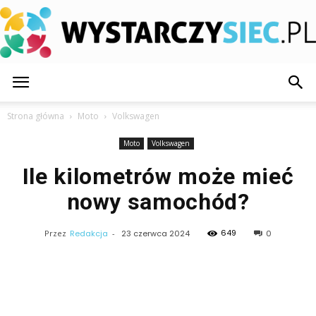
WystarczySiec.pl
Strona główna
Moto
Volkswagen
Moto
Volkswagen
Ile kilometrów może mieć
nowy samochód?
649
Przez
Redakcja
-
23 czerwca 2024
0