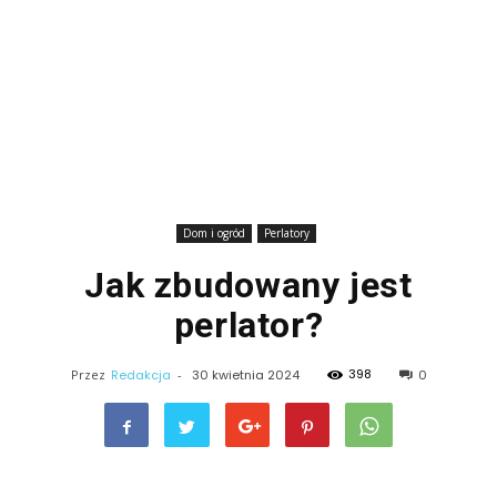
Dom i ogród
Perlatory
Jak zbudowany jest
perlator?
398
Przez
Redakcja
-
30 kwietnia 2024
0