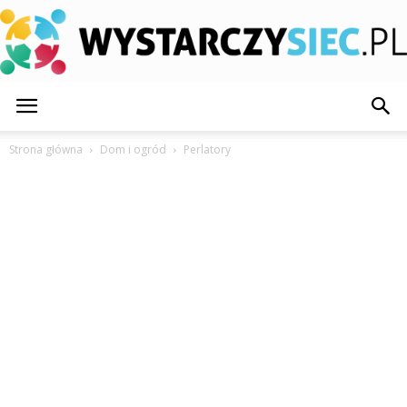
WystarczySiec.pl
Strona główna
Dom i ogród
Perlatory