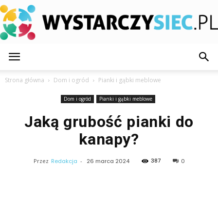
WystarczySiec.pl
Strona główna
Dom i ogród
Pianki i gąbki meblowe
Dom i ogród
Pianki i gąbki meblowe
Jaką grubość pianki do
kanapy?
387
Przez
Redakcja
-
26 marca 2024
0