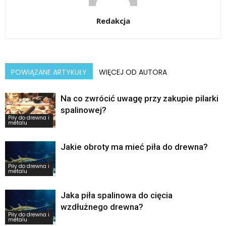
Redakcja
POWIĄZANE ARTYKUŁY
WIĘCEJ OD AUTORA
Na co zwrócić uwagę przy zakupie pilarki
spalinowej?
Piły do drewna i
metalu
Jakie obroty ma mieć piła do drewna?
Piły do drewna i
metalu
Jaka piła spalinowa do cięcia
wzdłużnego drewna?
Piły do drewna i
metalu