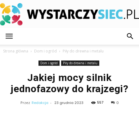
WystarczySiec.pl
Strona główna
Dom i ogród
Piły do drewna i metalu
Dom i ogród
Piły do drewna i metalu
Jakiej mocy silnik
jednofazowy do krajzegi?
557
Przez
Redakcja
-
23 grudnia 2023
0