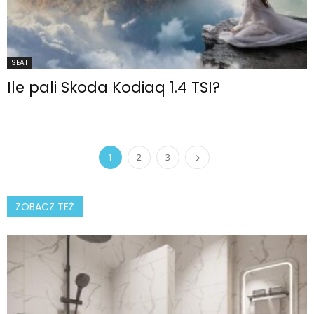
SEAT
Ile pali Skoda Kodiaq 1.4 TSI?
1
2
3
ZOBACZ TEŻ