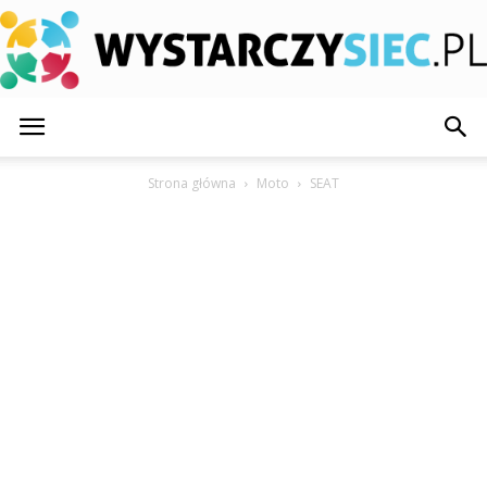
WystarczySiec.pl
Strona główna
Moto
SEAT