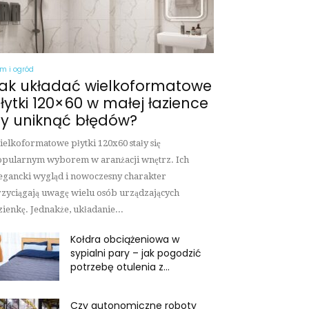
m i ogród
ak układać wielkoformatowe
łytki 120×60 w małej łazience
y uniknąć błędów?
elkoformatowe płytki 120x60 stały się
pularnym wyborem w aranżacji wnętrz. Ich
egancki wygląd i nowoczesny charakter
zyciągają uwagę wielu osób urządzających
zienkę. Jednakże, układanie...
Kołdra obciążeniowa w
sypialni pary – jak pogodzić
potrzebę otulenia z...
Czy autonomiczne roboty