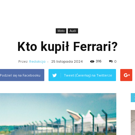
Moto
Audi
Kto kupił Ferrari?
316
Przez
Redakcja
-
25 listopada 2024
0
Podziel się na Facebooku
Tweet (Ćwierkaj) na Twitterze