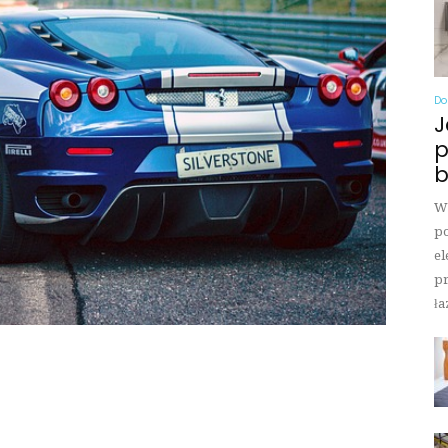
Do
J
p
b
Wi
po
el
pr
ła